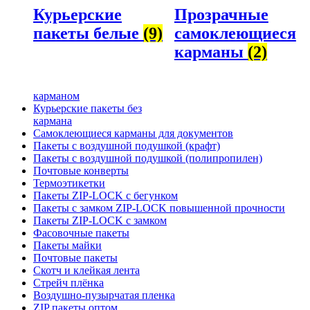
Курьерские
Прозрачные
пакеты белые
(9)
самоклеющиеся
карманы
(2)
карманом
Курьерские пакеты без
кармана
Самоклеющиеся карманы для документов
Пакеты с воздушной подушкой (крафт)
Пакеты с воздушной подушкой (полипропилен)
Почтовые конверты
Термоэтикетки
Пакеты ZIP-LOCK с бегунком
Пакеты с замком ZIP-LOCK повышенной прочности
Пакеты ZIP-LOCK с замком
Фасовочные пакеты
Пакеты майки
Почтовые пакеты
Скотч и клейкая лента
Стрейч плёнка
Воздушно-пузырчатая пленка
ZIP пакеты оптом