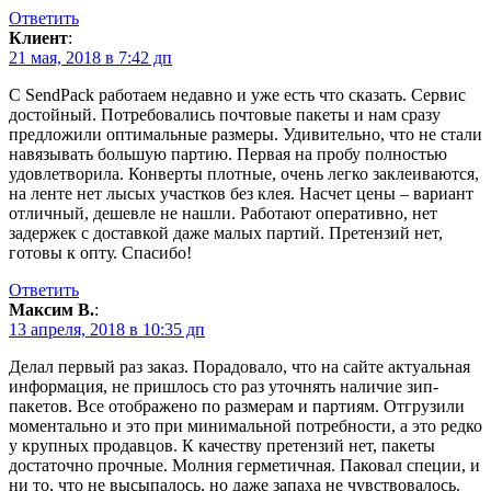
Ответить
Клиент
:
21 мая, 2018 в 7:42 дп
С SendPack работаем недавно и уже есть что сказать. Сервис
достойный. Потребовались почтовые пакеты и нам сразу
предложили оптимальные размеры. Удивительно, что не стали
навязывать большую партию. Первая на пробу полностью
удовлетворила. Конверты плотные, очень легко заклеиваются,
на ленте нет лысых участков без клея. Насчет цены – вариант
отличный, дешевле не нашли. Работают оперативно, нет
задержек с доставкой даже малых партий. Претензий нет,
готовы к опту. Спасибо!
Ответить
Максим В.
:
13 апреля, 2018 в 10:35 дп
Делал первый раз заказ. Порадовало, что на сайте актуальная
информация, не пришлось сто раз уточнять наличие зип-
пакетов. Все отображено по размерам и партиям. Отгрузили
моментально и это при минимальной потребности, а это редко
у крупных продавцов. К качеству претензий нет, пакеты
достаточно прочные. Молния герметичная. Паковал специи, и
ни то, что не высыпалось, но даже запаха не чувствовалось.