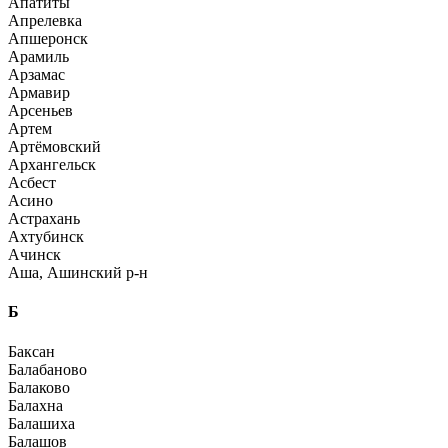
Апатиты
Апрелевка
Апшеронск
Арамиль
Арзамас
Армавир
Арсеньев
Артем
Артёмовский
Архангельск
Асбест
Асино
Астрахань
Ахтубинск
Ачинск
Аша, Ашинский р-н
Б
Баксан
Балабаново
Балаково
Балахна
Балашиха
Балашов