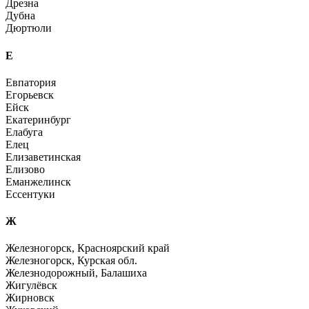
Дрезна
Дубна
Дюртюли
Е
Евпатория
Егорьевск
Ейск
Екатеринбург
Елабуга
Елец
Елизаветинская
Елизово
Еманжелинск
Ессентуки
Ж
Железногорск, Красноярский край
Железногорск, Курская обл.
Железнодорожный, Балашиха
Жигулёвск
Жирновск