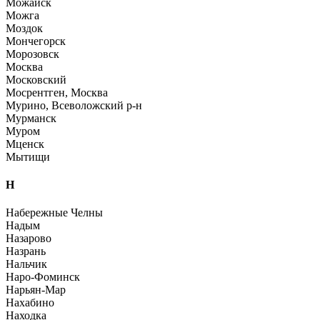
Можайск
Можга
Моздок
Мончегорск
Морозовск
Москва
Московский
Мосрентген, Москва
Мурино, Всеволожский р-н
Мурманск
Муром
Мценск
Мытищи
Н
Набережные Челны
Надым
Назарово
Назрань
Нальчик
Наро-Фоминск
Нарьян-Мар
Нахабино
Находка