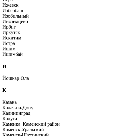
Ижевск
Избербаш
Изобильный
Иноземцево
Ирбит
Иркутск
Искитим
Истра
Ишим
Ишимбай
Й
Йошкар-Ола
К
Казань
Калач-на-Дону
Калининград
Калуга
Каменка, Каменский район
Каменск-Уральский
Каменск-Шахтинский