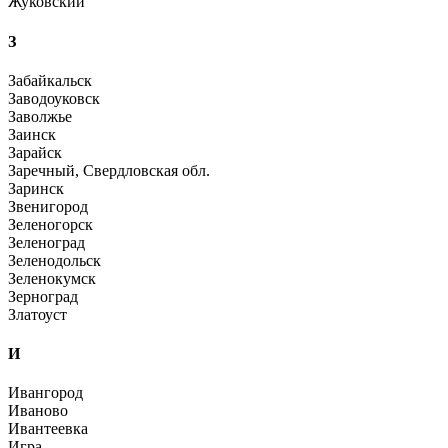
Жуковский
З
Забайкальск
Заводоуковск
Заволжье
Заинск
Зарайск
Заречный, Свердловская обл.
Заринск
Звенигород
Зеленогорск
Зеленоград
Зеленодольск
Зеленокумск
Зерноград
Златоуст
И
Ивангород
Иваново
Ивантеевка
Игра