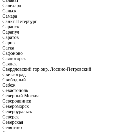
Салават
Салехард
Сальск
Самара
Санкт-Петербург
Саранск
Сарапул
Саратов
Саров
Сатка
Сафоново
Саяногорск
Саянск
Свердловский гор.окр. Лосино-Петровский
Светлоград
Свободный
Себеж
Севастополь
Северный Москва
Северодвинск
Североморск
Североуральск
Северск
Северская
Селятино