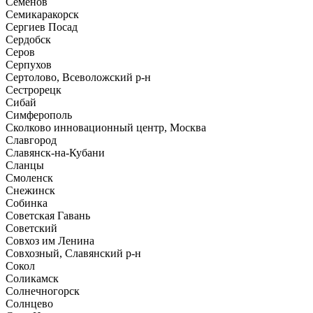
Семенов
Семикаракорск
Сергиев Посад
Сердобск
Серов
Серпухов
Сертолово, Всеволожский р-н
Сестрорецк
Сибай
Симферополь
Сколково инновационный центр, Москва
Славгород
Славянск-на-Кубани
Сланцы
Смоленск
Снежинск
Собинка
Советская Гавань
Советский
Совхоз им Ленина
Совхозный, Славянский р-н
Сокол
Соликамск
Солнечногорск
Солнцево