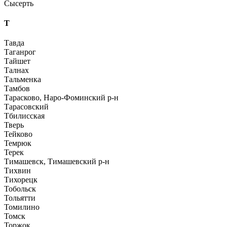
Сысерть
Т
Тавда
Таганрог
Тайшет
Талнах
Тальменка
Тамбов
Тарасково, Наро-Фоминский р-н
Тарасовский
Тбилисская
Тверь
Тейково
Темрюк
Терек
Тимашевск, Тимашевский р-н
Тихвин
Тихорецк
Тобольск
Тольятти
Томилино
Томск
Торжок