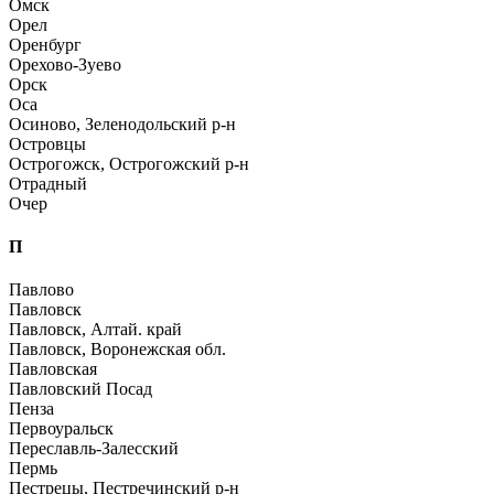
Омск
Орел
Оренбург
Орехово-Зуево
Орск
Оса
Осиново, Зеленодольский р-н
Островцы
Острогожск, Острогожский р-н
Отрадный
Очер
П
Павлово
Павловск
Павловск, Алтай. край
Павловск, Воронежская обл.
Павловская
Павловский Посад
Пенза
Первоуральск
Переславль-Залесский
Пермь
Пестрецы, Пестречинский р-н