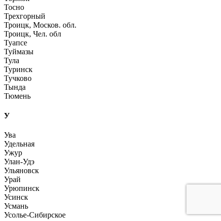
Тосно
Трехгорный
Троицк, Москов. обл.
Троицк, Чел. обл
Туапсе
Туймазы
Тула
Туринск
Тучково
Тында
Тюмень
У
Ува
Удельная
Ужур
Улан-Удэ
Ульяновск
Урай
Урюпинск
Усинск
Усмань
Усолье-Сибирское