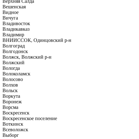
Верхняя Салда
Вешенская
Видное
Вичуга
Владивосток
Владикавказ
Владимир
ВНИИССОК, Одинцовский р-н
Волгоград
Волгодонск
Волжск, Волжский р-н
Волжский
Вологда
Волоколамск
Волосово
Волхов
Вольск
Воркута
Воронеж
Ворсма
Воскресенск
Воскресенское поселение
Воткинск
Всеволожск
Выборг