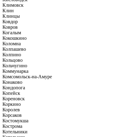
Климовск
Клин
Клинцы
Ковдор
Ковров
Когалым
Кокошкино
Коломна
Колпашево
Колпино
Кольцово
Кольчугино
Коммунарка
Комсомольск-на-Амуре
Конаково
Кондопога
Копейск
Кореновск
Коркино
Королев
Корсаков
Костомукша
Кострома
Котельники