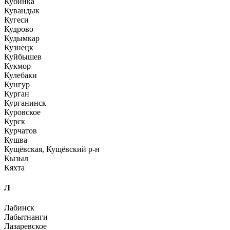
Кубинка
Кувандык
Кугеси
Кудрово
Кудымкар
Кузнецк
Куйбышев
Кукмор
Кулебаки
Кунгур
Курган
Курганинск
Куровское
Курск
Курчатов
Кушва
Кущёвская, Кущёвский р-н
Кызыл
Кяхта
Л
Лабинск
Лабытнанги
Лазаревское