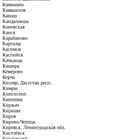
Камышин
Камышлов
Канаш
Кандалакша
Каневская
Канск
Карабаново
Карталы
Касимов
Каспийск
Качканар
Кашира
Кемерово
Керчь
Кизляр, Дагестан респ.
Кимры
Кингисепп
Кинешма
Киржач
Кириши
Киров
Кирово-Чепецк
Кировск, Ленинградская обл.
Киселёвск
Кисловодск