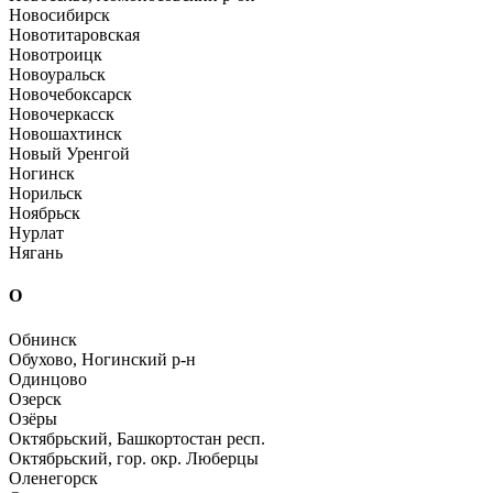
Новосибирск
Новотитаровская
Новотроицк
Новоуральск
Новочебоксарск
Новочеркасск
Новошахтинск
Новый Уренгой
Ногинск
Норильск
Ноябрьск
Нурлат
Нягань
О
Обнинск
Обухово, Ногинский р-н
Одинцово
Озерск
Озёры
Октябрьский, Башкортостан респ.
Октябрьский, гор. окр. Люберцы
Оленегорск