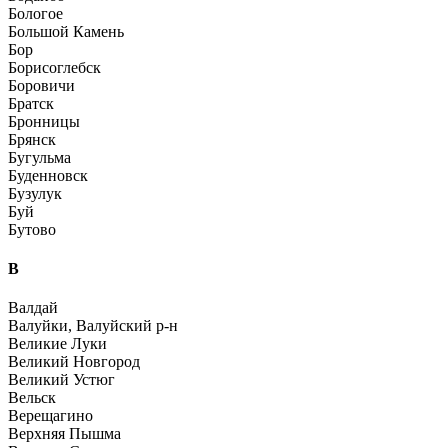
Бологое
Большой Камень
Бор
Борисоглебск
Боровичи
Братск
Бронницы
Брянск
Бугульма
Буденновск
Бузулук
Буй
Бутово
В
Валдай
Валуйки, Валуйский р-н
Великие Луки
Великий Новгород
Великий Устюг
Вельск
Верещагино
Верхняя Пышма