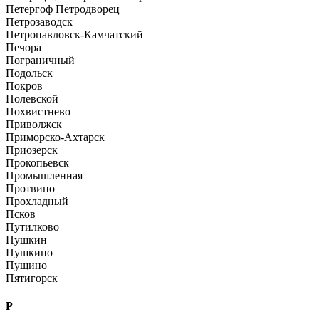
Петергоф Петродворец
Петрозаводск
Петропавловск-Камчатский
Печора
Пограничный
Подольск
Покров
Полевской
Похвистнево
Приволжск
Приморско-Ахтарск
Приозерск
Прокопьевск
Промышленная
Протвино
Прохладный
Псков
Путилково
Пушкин
Пушкино
Пущино
Пятигорск
Р