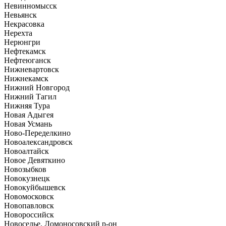
Невинномысск
Невьянск
Некрасовка
Нерехта
Нерюнгри
Нефтекамск
Нефтеюганск
Нижневартовск
Нижнекамск
Нижний Новгород
Нижний Тагил
Нижняя Тура
Новая Адыгея
Новая Усмань
Ново-Переделкино
Новоалександровск
Новоалтайск
Новое Девяткино
Новозыбков
Новокузнецк
Новокуйбышевск
Новомосковск
Новопавловск
Новороссийск
Новоселье, Ломоносовский р-он