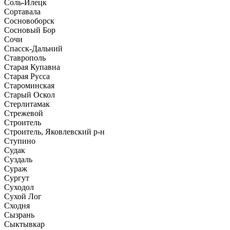
Соль-Илецк
Сортавала
Сосновоборск
Сосновый Бор
Сочи
Спасск-Дальний
Ставрополь
Старая Купавна
Старая Русса
Староминская
Старый Оскол
Стерлитамак
Стрежевой
Строитель
Строитель, Яковлевский р-н
Ступино
Судак
Суздаль
Сураж
Сургут
Суходол
Сухой Лог
Сходня
Сызрань
Сыктывкар