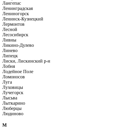
Лангепас
Ленинградская
Лениногорск
Ленинск-Кузнецкий
Лермонтов
Лесной
Лесосибирск
Ливны
Ликино-Дулево
Линево
Липецк
Лиски, Лискинский р-н
Лобня
Лодейное Поле
Ломоносов
Луга
Луховицы
Лучегорск
Лысьва
Лыткарино
Люберцы
Людиново
М