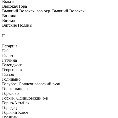
Выкса
Высокая Гора
Вышний Волочёк, гор.окр. Вышний Волочёк
Вязники
Вязьма
Вятские Поляны
Г
Гагарин
Гай
Галич
Гатчина
Геленджик
Георгиевск
Глазов
Голицыно
Голубое, Солнечногорский р-он
Голышманово
Горелово
Горки-, Одинцовский р-н
Горно-Алтайск
Городец
Горячий Ключ
Грозный