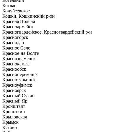
Котельнич
Котлас
Кочубеевское
Кошки, Кошкинский р-он
Красная Поляна
Красноармейск
Красногвардейское, Красногвардейский р-н
Красногорск
Краснодар
Красное Село
Красное-на-Волге
Краснознаменск
Краснокамск
Краснообск
Красноперекопск
Краснотурьинск
Красноуфимск
Красноярск
Красный Сулин
Красный Яр
Кронштадт
Кропоткин
Крыловская
Крымск
Кстово