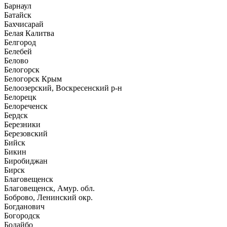
Барнаул
Батайск
Бахчисарай
Белая Калитва
Белгород
Белебей
Белово
Белогорск
Белогорск Крым
Белоозерский, Воскресенский р-н
Белорецк
Белореченск
Бердск
Березники
Березовский
Бийск
Бикин
Биробиджан
Бирск
Благовещенск
Благовещенск, Амур. обл.
Боброво, Ленинский окр.
Богданович
Богородск
Бодайбо