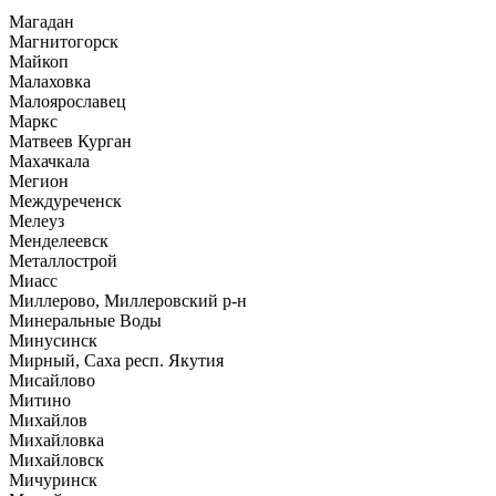
Магадан
Магнитогорск
Майкоп
Малаховка
Малоярославец
Маркс
Матвеев Курган
Махачкала
Мегион
Междуреченск
Мелеуз
Менделеевск
Металлострой
Миасс
Миллерово, Миллеровский р-н
Минеральные Воды
Минусинск
Мирный, Саха респ. Якутия
Мисайлово
Митино
Михайлов
Михайловка
Михайловск
Мичуринск