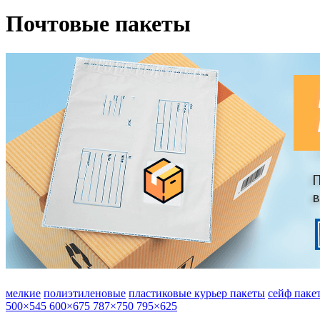
Почтовые пакеты
мелкие
полиэтиленовые
пластиковые
курьер пакеты
сейф паке
500×545
600×675
787×750
795×625