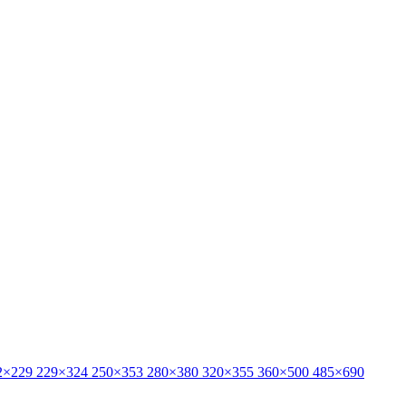
2×229
229×324
250×353
280×380
320×355
360×500
485×690