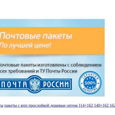
ты
пакеты с впп прослойкой
дешевые
оптом
114×162
140×162
16