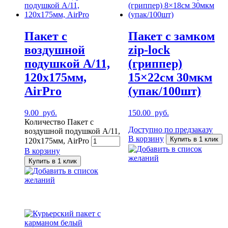
Пакет с
Пакет с замком
воздушной
zip-lock
подушкой A/11,
(гриппер)
120х175мм,
15×22см 30мкм
AirPro
(упак/100шт)
9.00
руб.
150.00
руб.
Количество Пакет с
Доступно по предзаказу
воздушной подушкой A/11,
В корзину
Купить в 1 клик
120х175мм, AirPro
Добавить в список
В корзину
желаний
Купить в 1 клик
Добавить в список
желаний