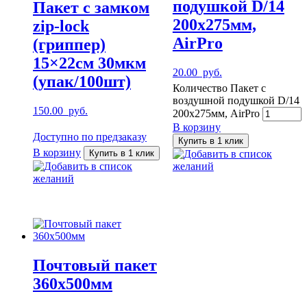
подушкой D/14
Пакет с замком
200х275мм,
zip-lock
AirPro
(гриппер)
15×22см 30мкм
20.00
руб.
(упак/100шт)
Количество Пакет с
воздушной подушкой D/14
150.00
руб.
200х275мм, AirPro
В корзину
Доступно по предзаказу
Купить в 1 клик
В корзину
Купить в 1 клик
Добавить в список
Добавить в список
желаний
желаний
Почтовый пакет
360х500мм